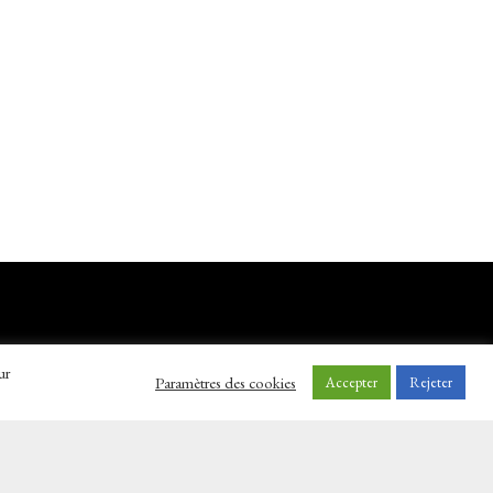
ur
Paramètres des cookies
Accepter
Rejeter
Réalisé par
Ma boite sur le net