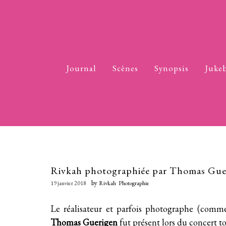
Journal
Scènes
Synopsis
Juke
Rivkah photographiée par Thomas Gue
by
19 janvier 2018
Rivkah
Photographie
Le réalisateur et parfois photographe (comme
Thomas Guerigen
fut présent lors du
concert t