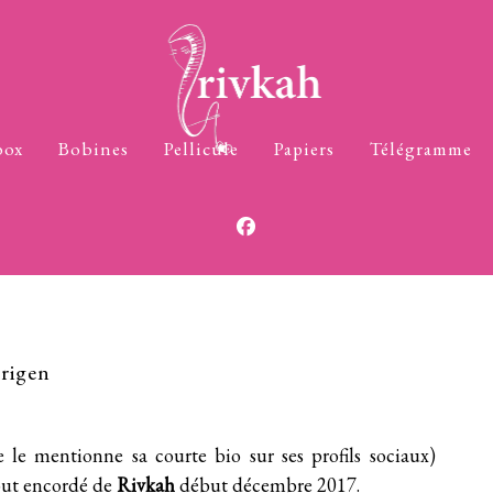
box
Bobines
Pellicule
Papiers
Télégramme
rigen
 le mentionne sa courte bio sur ses profils sociaux)
out encordé
de
Rivkah
début décembre 2017.