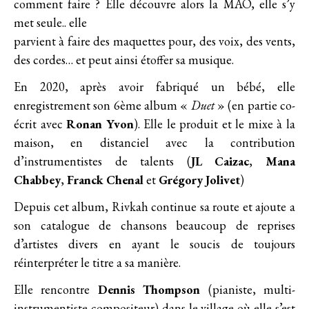
comment faire ? Elle découvre alors la MAO, elle s’y
met seule.. elle
parvient à faire des maquettes pour, des voix, des vents,
des cordes… et peut ainsi étoffer sa musique.
En 2020, après avoir fabriqué un bébé, elle
enregistrement son 6ème album «
Duet
» (en partie co-
écrit avec
Ronan Yvon
). Elle le produit et le mixe à la
maison, en distanciel avec la contribution
d’instrumentistes de talents (
JL Caizac
,
Mana
Chabbey
,
Franck Chenal
et
Grégory Jolivet
)
Depuis cet album, Rivkah continue sa route et ajoute a
son catalogue de chansons beaucoup de reprises
d’artistes divers en ayant le soucis de toujours
réinterpréter le titre a sa manière.
Elle rencontre
Dennis Thompson
(pianiste, multi-
instrumentiste compositeur) dans le village où elle s’est