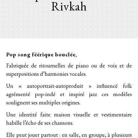
Curly songs (2011)
Rivkah
Tous les lives
Télégramme
Second (2009)
Live au Petit Bain (avril 2016)
Fanfreluches
Walking Our Dogs (2006)
Pop song féérique bouclée,
Fabriquée de ritournelles de piano ou de voix et de
superpositions d’harmonies vocales.
Un « autoportrait-autoproduit » influencé folk
agrémenté pop-indé et inspiré jazz ces modèles
soulignent ses multiples origines.
Une identité faite maison visuelle et vestimentaire
habille l’écho de ses chansons.
Elle peut jouer partout : en salle, en groupe, à plusieurs