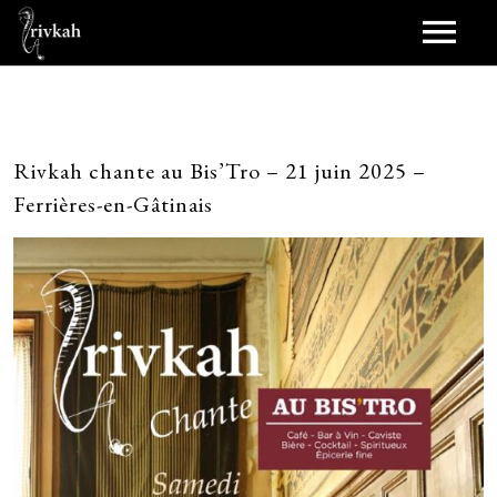
Journal
Scènes
Rivkah chante au Bis’Tro – 21 juin 2025 –
Ferrières-en-Gâtinais
Scènes passées
Synopsis
Jukebox
Duet (2021)
Bobines
Birthdayz (2016)
Scopitones
Pellicule
Shara (novembre 2013)
Représentations
Papiers