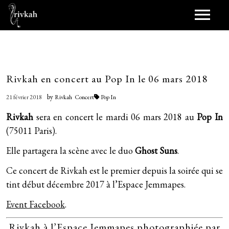
Journal
Scènes
Rivkah en concert au Pop In le 06 mars 2018
by
21 février 2018
Rivkah
Concert
Pop In
Scènes passées
Synopsis
Rivkah
sera en concert le mardi 06 mars 2018 au
Pop In
(75011 Paris).
Jukebox
Elle partagera la scène avec le duo
Ghost Suns
.
Duet (2021)
Bobines
Ce concert de Rivkah est le premier depuis
la soirée
qui se
Birthdayz (2016)
tint début décembre 2017 à l’Espace Jemmapes.
Scopitones
Pellicule
Event Facebook
.
Shara (novembre 2013)
Représentations
Papiers
Rivkah à l’Espace Jemmapes photographiée par