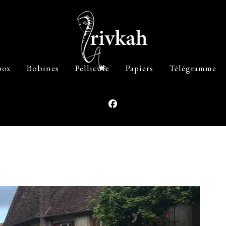
box
Bobines
Pellicule
Papiers
Télégramme