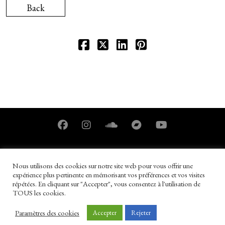
Back
Nous utilisons des cookies sur notre site web pour vous offrir une
expérience plus pertinente en mémorisant vos préférences et vos visites
répétées. En cliquant sur "Accepter", vous consentez à l'utilisation de
TOUS les cookies.
Paramètres des cookies
Copyright © 2026
Rivkah.fr
Tous droits réservés
|
Mentions légales
Accepter
Rejeter