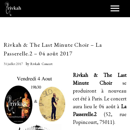
Journal
Scènes
Rivkah & The Last Minute Choir – La
Passerelle.2 – 04 août 2017
Scènes passées
Synopsis
by
31 juillet 2017
Rivkah
Concert
Jukebox
Rivkah
& The Last
Minute Choir
se
Duet (2021)
Bobines
produiront à nouveau
cet été à Paris. Le concert
Birthdayz (2016)
Scopitones
aura lieu le 04 août à
La
Pellicule
Passerelle.2
(52, rue
Shara (novembre 2013)
Représentations
Popincourt, 75011).
Papiers