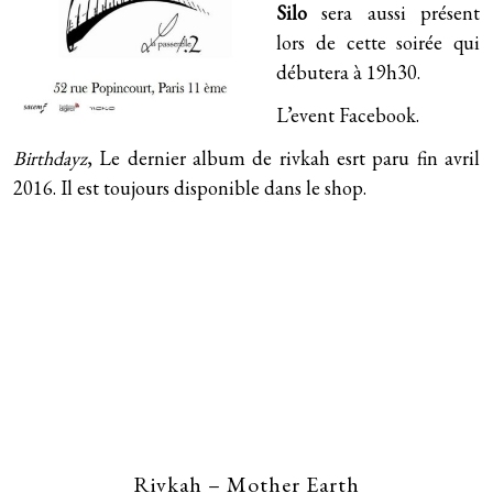
Curly songs (2011)
Tous les lives
Silo
sera aussi présent
Télégramme
lors de cette soirée qui
Second (2009)
Live au Petit Bain (avril 2016)
débutera à 19h30.
Fanfreluches
Walking Our Dogs (2006)
L’event Facebook
.
Birthdayz
, Le dernier album de rivkah esrt paru fin avril
2016. Il est toujours disponible dans
le shop
.
Rivkah – Mother Earth