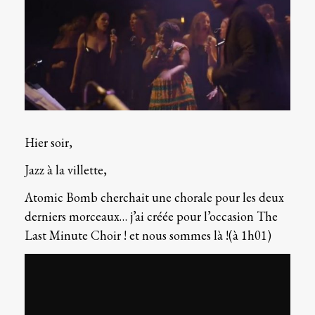
Curly songs (2011)
Tous les lives
Télégramme
Second (2009)
Live au Petit Bain (avril 2016)
Fanfreluches
Walking Our Dogs (2006)
Hier soir,
Jazz à la villette,
Atomic Bomb cherchait une chorale pour les deux
derniers morceaux… j’ai créée pour l’occasion The
Last Minute Choir ! et nous sommes là !(à 1h01)