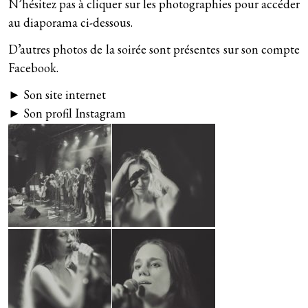
Curly songs (2011)
N’hésitez pas à cliquer sur les photographies pour accéder
Tous les lives
Télégramme
au diaporama ci-dessous.
Second (2009)
Live au Petit Bain (avril 2016)
D’autres photos de la soirée sont présentes sur
son compte
Fanfreluches
Walking Our Dogs (2006)
Facebook
.
►
Son site internet
►
Son profil Instagram