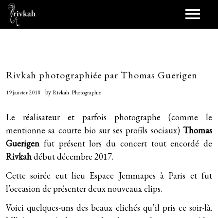
Journal
Scènes
Rivkah photographiée par Thomas Guerigen
by
19 janvier 2018
Rivkah
Photographie
Scènes passées
Synopsis
Le réalisateur et parfois photographe (comme le
Jukebox
mentionne sa courte bio sur ses profils sociaux)
Thomas
Guerigen
fut présent lors du
concert tout encordé
de
Duet (2021)
Bobines
Rivkah
début décembre 2017.
Birthdayz (2016)
Cette soirée eut lieu Espace Jemmapes à Paris et fut
Scopitones
Pellicule
l’occasion de présenter
deux nouveaux clips
.
Shara (novembre 2013)
Représentations
Papiers
Voici quelques-uns des beaux clichés qu’il pris ce soir-là.