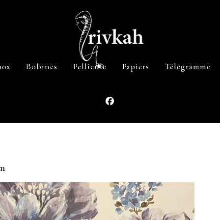
box
Bobines
Pellicule
Papiers
Télégramme
um