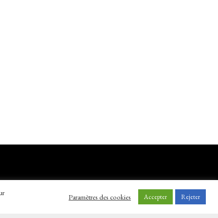
ur
Paramètres des cookies
Accepter
Rejeter
Réalisé par
Ma boite sur le net