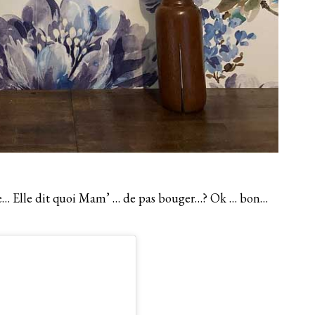
dée… Elle dit quoi Mam’ … de pas bouger…? Ok … bon…