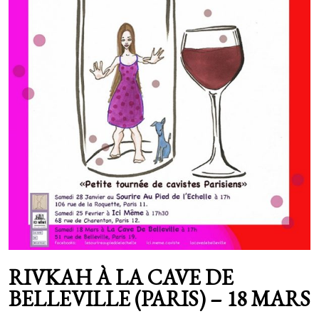
Curly songs (2011)
Tous les lives
Télégramme
Second (2009)
Live au Petit Bain (avril 2016)
Fanfreluches
Walking Our Dogs (2006)
RIVKAH À LA CAVE DE
BELLEVILLE (PARIS) – 18 MARS