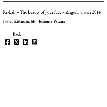
Curly songs (2011)
Tous les lives
Télégramme
Rivkah – The beauty of your face – Angora janvier 2014
Second (2009)
Live au Petit Bain (avril 2016)
Fanfreluches
Lyrics
S.Mudie
, film
Etienne Vitaux
Walking Our Dogs (2006)
Back