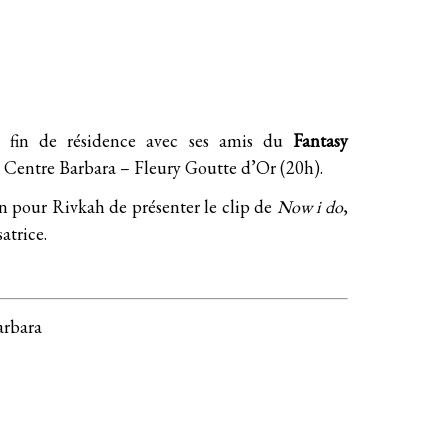
 fin de résidence avec ses amis du
Fantasy
u
Centre Barbara – Fleury Goutte d’Or
(20h).
on pour Rivkah de présenter le clip de
Now i do
,
satrice
.
arbara