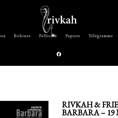
box
Bobines
Pellicule
Papiers
Télégramme
RIVKAH & FRI
BARBARA – 19 