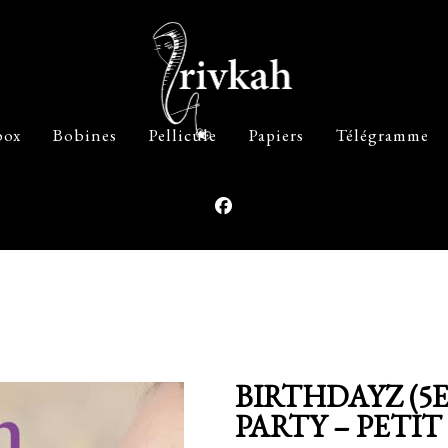
box
Bobines
Pellicule
Papiers
Télégramme
BIRTHDAYZ (5
PARTY – PETIT 