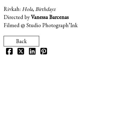
Curly songs (2011)
Tous les lives
Rivkah:
Hola
,
Birthdayz
Télégramme
Second (2009)
Directed by
Vanessa Barcenas
Live au Petit Bain (avril 2016)
Filmed @ Studio Photograph’Ink
Fanfreluches
Walking Our Dogs (2006)
Back