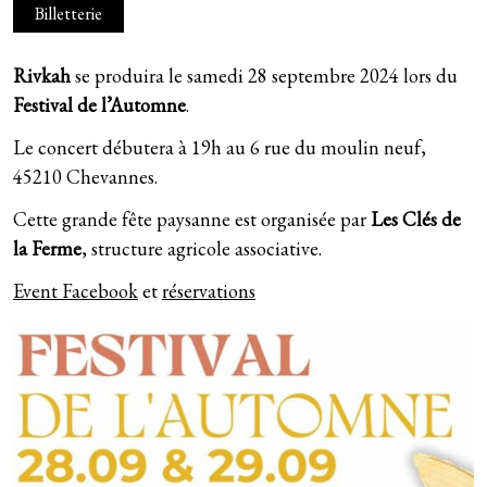
Curly songs (2011)
Tous les lives
Billetterie
Télégramme
Second (2009)
Live au Petit Bain (avril 2016)
Rivkah
se produira le samedi 28 septembre 2024 lors du
Fanfreluches
Festival de l’Automne
.
Walking Our Dogs (2006)
Le concert débutera à 19h au 6 rue du moulin neuf,
45210 Chevannes.
Cette grande fête paysanne est organisée par
Les Clés de
la Ferme
, structure agricole associative.
Event Facebook
et
réservations