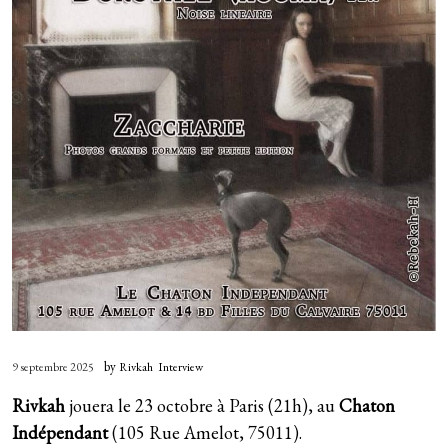
Curly songs (2011)
Tous les lives
Télégramme
Second (2009)
Live au Petit Bain (avril 2016)
Fanfreluches
Walking Our Dogs (2006)
by
9 septembre 2025
Rivkah
Interview
Rivkah
jouera le 23 octobre à Paris (21h), au
Chaton
Indépendant
(105 Rue Amelot, 75011).