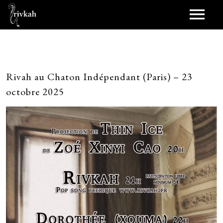
Journal
Scènes
Rivah au Chaton Indépendant (Paris) – 23
octobre 2025
Scènes passées
Synopsis
Jukebox
Duet (2021)
Bobines
Birthdayz (2016)
Scopitones
Pellicule
Shara (novembre 2013)
Représentations
Papiers